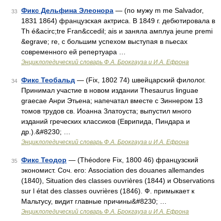
Фикс Дельфина Элеонора
— (по мужу m mе Salvador,
33
1831 1864) французская актриса. В 1849 г. дебютировала в
Th é&acirc;tre Fran&ccedil; ais и заняла амплуа jeune premi
&egrave; re, с большим успехом выступая в пьесах
современного ей репертуара …
Энциклопедический словарь Ф.А. Брокгауза и И.А. Ефрона
Фикс Теобальд
— (Fix, 1802 74) швейцарский филолог.
34
Принимал участие в новом издании Thesaurus linguae
graecae Анри Этьена; напечатал вместе с Зиннером 13
томов трудов св. Иоанна Златоуста; выпустил много
изданий греческих классиков (Еврипида, Пиндара и
др.).&#8230; …
Энциклопедический словарь Ф.А. Брокгауза и И.А. Ефрона
Фикс Теодор
— (Théodore Fix, 1800 46) французский
35
экономист. Соч. его: Association des douanes allemandes
(1840), Situation des classes ouvrières (1844) и Observations
sur l état des classes ouvrières (1846). Ф. примыкает к
Мальтусу, видит главные причины&#8230; …
Энциклопедический словарь Ф.А. Брокгауза и И.А. Ефрона