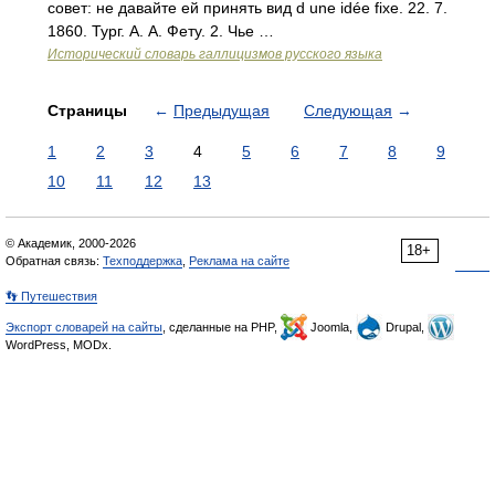
совет: не давайте ей принять вид d une idée fixe. 22. 7.
1860. Тург. А. А. Фету. 2. Чье …
Исторический словарь галлицизмов русского языка
Страницы
←
Предыдущая
Следующая
→
1
2
3
4
5
6
7
8
9
10
11
12
13
© Академик, 2000-2026
18+
Обратная связь:
Техподдержка
,
Реклама на сайте
👣 Путешествия
Экспорт словарей на сайты
, сделанные на PHP,
Joomla,
Drupal,
WordPress, MODx.