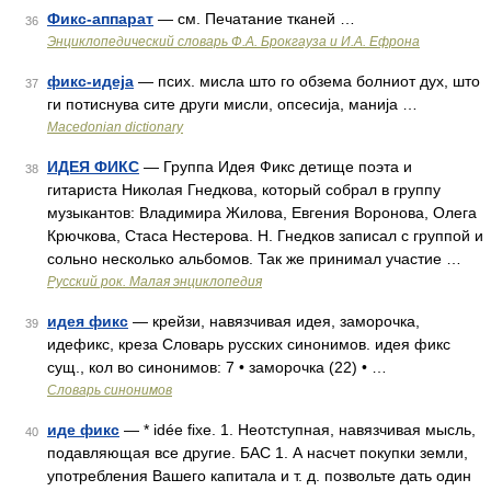
Фикс-аппарат
— см. Печатание тканей …
36
Энциклопедический словарь Ф.А. Брокгауза и И.А. Ефрона
фикс-идеја
— псих. мисла што го обзема болниот дух, што
37
ги потиснува сите други мисли, опсесија, манија …
Macedonian dictionary
ИДЕЯ ФИКС
— Группа Идея Фикс детище поэта и
38
гитариста Николая Гнедкова, который собрал в группу
музыкантов: Владимира Жилова, Евгения Воронова, Олега
Крючкова, Стаса Нестерова. Н. Гнедков записал с группой и
сольно несколько альбомов. Так же принимал участие …
Русский рок. Малая энциклопедия
идея фикс
— крейзи, навязчивая идея, заморочка,
39
идефикс, креза Словарь русских синонимов. идея фикс
сущ., кол во синонимов: 7 • заморочка (22) • …
Словарь синонимов
иде фикс
— * idée fixe. 1. Неотступная, навязчивая мысль,
40
подавляющая все другие. БАС 1. А насчет покупки земли,
употребления Вашего капитала и т. д. позвольте дать один