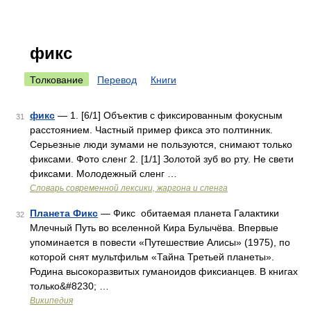
фикс
Толкование
Перевод
Книги
фикс
— 1. [6/1] Объектив с фиксированным фокусным
31
расстоянием. Частный пример фикса это полтинник.
Серьезные люди зумами не пользуются, снимают только
фиксами. Фото сленг 2. [1/1] Золотой зуб во рту. Не свети
фиксами. Молодежный сленг …
Cловарь современной лексики, жаргона и сленга
Планета Фикс
— Фикс обитаемая планета Галактики
32
Млечный Путь во вселенной Кира Булычёва. Впервые
упоминается в повести «Путешествие Алисы» (1975), по
которой снят мультфильм «Тайна Третьей планеты».
Родина высокоразвитых гуманоидов фиксианцев. В книгах
только&#8230; …
Википедия